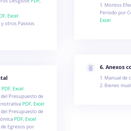
ieros Desglose
PDF
,
Montos Efec
Periodo por C
DF
,
Excel
Excel
 y otros Pasivos
6. Anexos 
tal
Manual de 
Bienes mue
s
PDF
,
Excel
io del Presupuesto de
inistrativa
PDF
,
Excel
io del Presupuesto de
onómica
PDF
,
Excel
io de Egresos por