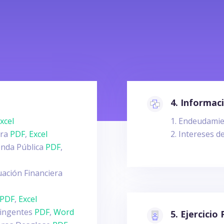
4. Informaci
xcel
Endeudamie
era
PDF
,
Excel
Intereses d
ienda Pública
PDF
,
uación Financiera
PDF
,
Excel
tingentes
PDF
,
Word
5. Ejercicio