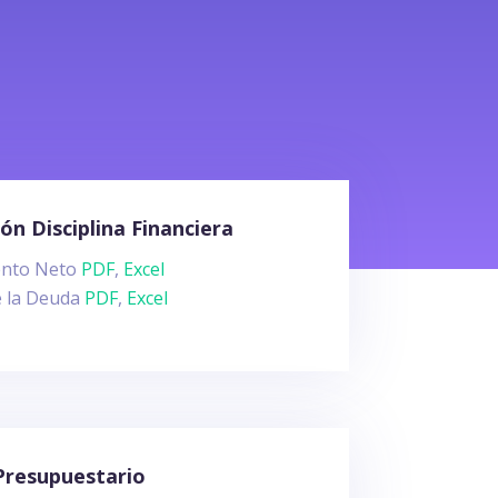
ón Disciplina Financiera
nto Neto
PDF
,
Excel
e la Deuda
PDF
,
Excel
 Presupuestario