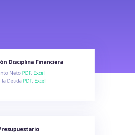
ón Disciplina Financiera
nto Neto
PDF
,
Excel
e la Deuda
PDF
,
Excel
 Presupuestario