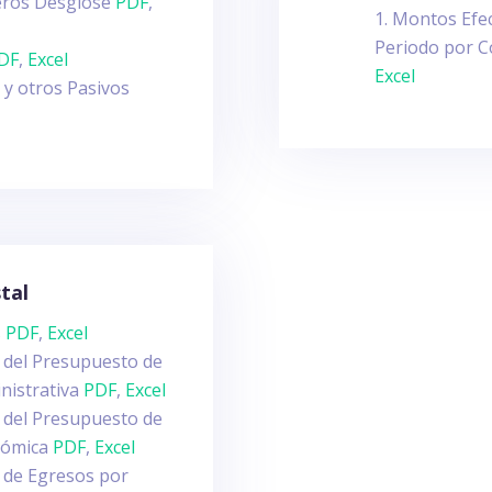
ieros Desglose
PDF
,
Montos Efec
Periodo por C
DF
,
Excel
Excel
 y otros Pasivos
tal
s
PDF
,
Excel
io del Presupuesto de
inistrativa
PDF
,
Excel
io del Presupuesto de
onómica
PDF
,
Excel
io de Egresos por