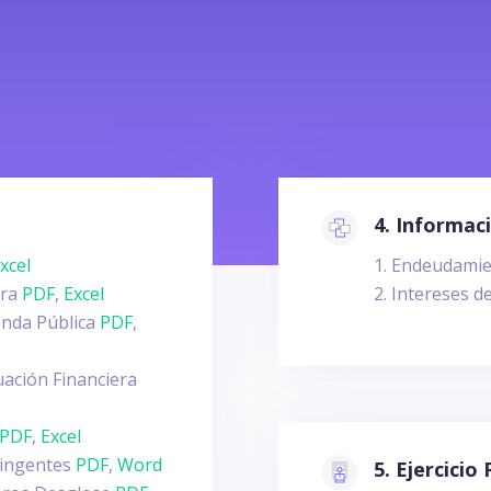
4. Informaci
xcel
Endeudamie
era
PDF
,
Excel
Intereses d
ienda Pública
PDF
,
uación Financiera
PDF
,
Excel
tingentes
PDF
,
Word
5. Ejercicio